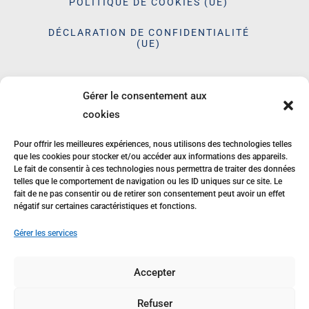
POLITIQUE DE COOKIES (UE)
DÉCLARATION DE CONFIDENTIALITÉ
(UE)
LYCÉE DES MÉTIERS
Gérer le consentement aux
cookies
Le Paraclet Quimper
Pour offrir les meilleures expériences, nous utilisons des technologies telles
que les cookies pour stocker et/ou accéder aux informations des appareils.
Le fait de consentir à ces technologies nous permettra de traiter des données
telles que le comportement de navigation ou les ID uniques sur ce site. Le
fait de ne pas consentir ou de retirer son consentement peut avoir un effet
35 avenue des
négatif sur certaines caractéristiques et fonctions.
Glénan, 29000
Gérer les services
QUIMPER
02 98 55 54 38
Accepter
Refuser