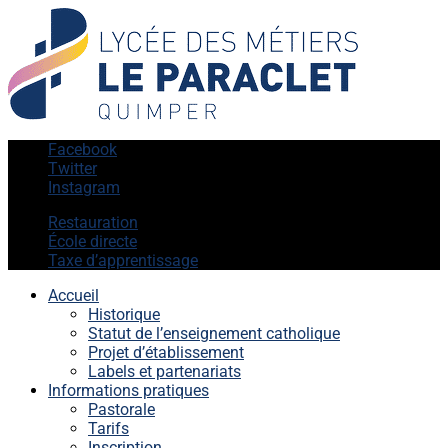
Facebook
Twitter
Instagram
Restauration
École directe
Taxe d’apprentissage
Accueil
Historique
Statut de l’enseignement catholique
Projet d’établissement
Labels et partenariats
Informations pratiques
Pastorale
Tarifs
Inscription