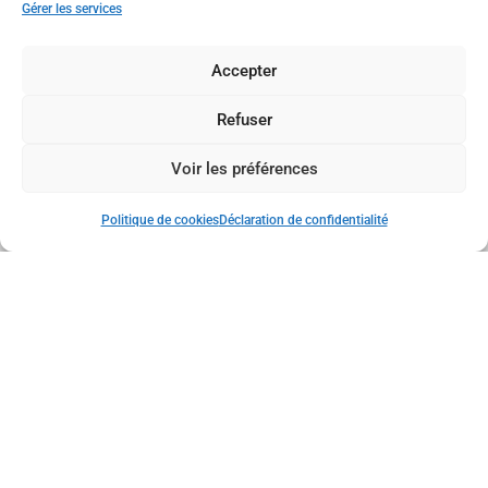
Gérer les services
35 avenue des
Accepter
Glénan, 29000
Refuser
QUIMPER
Voir les préférences
02 98 55 54 38
Politique de cookies
Déclaration de confidentialité
ACCUEIL
INFORMATIONS PRATIQUES
VIE DU LYCÉE
FORMATIONS
ACTUALITÉS
CONTACT & PLAN