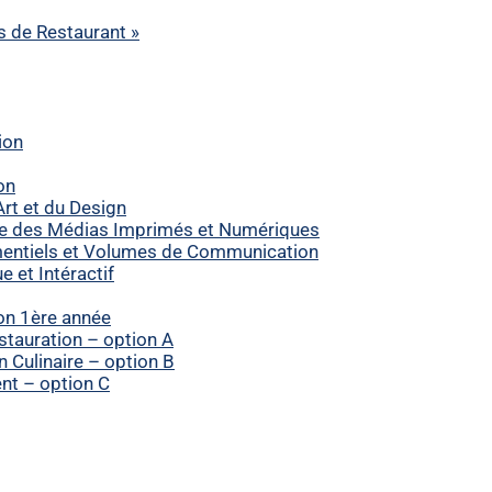
ts de Restaurant »
ion
on
rt et du Design
e des Médias Imprimés et Numériques
entiels et Volumes de Communication
et Intéractif
on 1ère année
tauration – option A
Culinaire – option B
t – option C