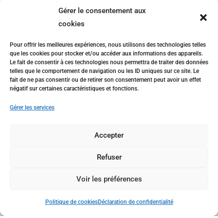
LYCÉE DES MÉTIERS
Gérer le consentement aux
Le Paraclet Quimper
cookies
Pour offrir les meilleures expériences, nous utilisons des technologies telles
que les cookies pour stocker et/ou accéder aux informations des appareils.
Le fait de consentir à ces technologies nous permettra de traiter des données
telles que le comportement de navigation ou les ID uniques sur ce site. Le
fait de ne pas consentir ou de retirer son consentement peut avoir un effet
35 avenue des
négatif sur certaines caractéristiques et fonctions.
Glénan, 29000
Gérer les services
QUIMPER
02 98 55 54 38
Accepter
Refuser
Voir les préférences
Politique de cookies
Déclaration de confidentialité