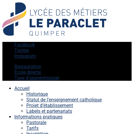
Facebook
Twitter
Instagram
Restauration
École directe
Taxe d’apprentissage
Accueil
Historique
Statut de l’enseignement catholique
Projet d’établissement
Labels et partenariats
Informations pratiques
Pastorale
Tarifs
Inscription