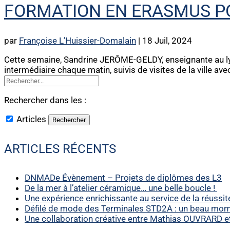
FORMATION EN ERASMUS P
par
Françoise L’Huissier-Domalain
|
18 Juil, 2024
Cette semaine, Sandrine JERÔME-GELDY, enseignante au l
intermédiaire chaque matin, suivis de visites de la ville av
Rechercher dans les :
Articles
ARTICLES RÉCENTS
DNMADe Évènement – Projets de diplômes des L3
De la mer à l’atelier céramique… une belle boucle !
Une expérience enrichissante au service de la réussit
Défilé de mode des Terminales STD2A : un beau momen
Une collaboration créative entre Mathias OUVRARD 