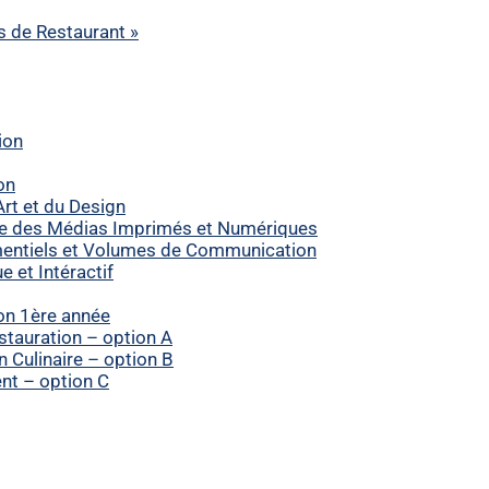
ts de Restaurant »
ion
on
rt et du Design
e des Médias Imprimés et Numériques
entiels et Volumes de Communication
et Intéractif
on 1ère année
tauration – option A
Culinaire – option B
t – option C