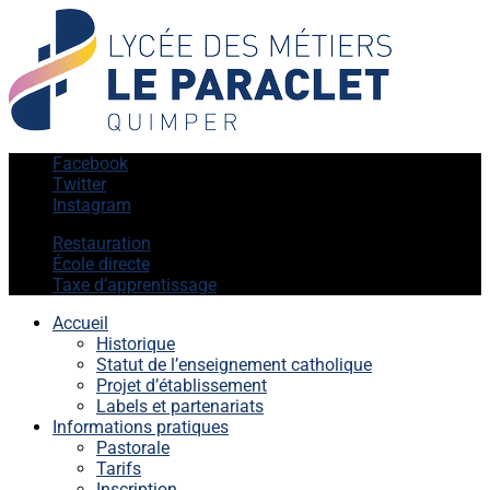
Facebook
Twitter
Instagram
Restauration
École directe
Taxe d’apprentissage
Accueil
Historique
Statut de l’enseignement catholique
Projet d’établissement
Labels et partenariats
Informations pratiques
Pastorale
Tarifs
Inscription