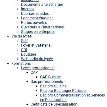
Documents à télécharger
Internat
Bourses et aides
Logement étudiant
Portes ouvertes
Ouverture à l’international
Stages en entreprise
Vie du lycée
Self
Foyer et Cafétéria
CDI
Boutique
Web radio du lycée
Formations
Lycée professionnel
CAP
CAP Cuisine
Bac professionnels
Bac pro Cuisine
Bac pro Boulanger Pâtissier
Bac pro Commercialisation et Services
en Restauration
Certificats de Spécialisation