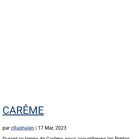
CARÊME
par
cRaphalen
|
17 Mar, 2023
Durant ce temps de Carême, nous accueillerons les Petites