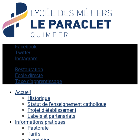
Facebook
Twitter
Instagram
Restauration
École directe
Taxe d’apprentissage
Accueil
Historique
Statut de l’enseignement catholique
Projet d’établissement
Labels et partenariats
Informations pratiques
Pastorale
Tarifs
Inscription